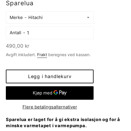
Sparelua
Merke
Antall
Vanlig
490,00 kr
pris
Avgift inkludert.
Frakt
beregnes ved kassen.
Legg i handlekurv
Flere betalingsalternativer
Sparelua er laget for å gi ekstra isolasjon og for å
minske varmetapet i varmepumpa.