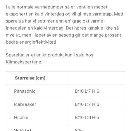
I alle normale varmepumper så er ventilen meget
eksponert en kald vinterdag og vil gi mye varmetap. Med
sparelua har vi sett mer enn en' grad økt varme i
innedelen en kald vinterdag. Det høres kanskje ikke så
mye ut, men i løpet av en sesong gir det mange prosent
bedre energieffektivitet!
Sparelua er et unikt produkt kun i salg hos
Klimaekspertene.
Størrelse (cm)
Panasonic
B:
10
L:
7
H:
6
Icebreaker
B:10 L:7 H:6
Hitachi
B:10 L:6 H:5
Vekt (g)
80g