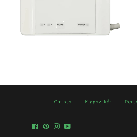
Vanlig
pris
Om oss
Kjøpsvilkår
Pers
Facebook
Pinterest
Instagram
YouTube