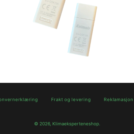
Vanlig
pris
onvernerklæring
Frakt og levering
Reklamasjon
© 2026,
Klimaeksperteneshop
.