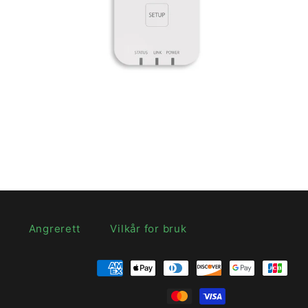
Vanlig
pris
Angrerett
Vilkår for bruk
Betalingsmetoder